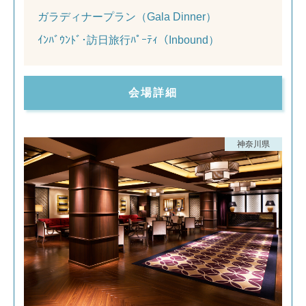
ガラディナープラン（Gala Dinner）
ｲﾝﾊﾞｳﾝﾄﾞ･訪日旅行ﾊﾟｰﾃｨ（Inbound）
会場詳細
神奈川県