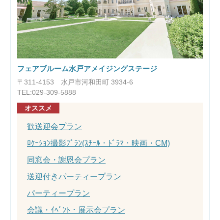
フェアブルーム水戸アメイジングステージ
〒311-4153 水戸市河和田町 3934-6
TEL:029-309-5888
オススメ
歓送迎会プラン
ﾛｹｰｼｮﾝ撮影ﾌﾟﾗﾝ(ｽﾁｰﾙ・ﾄﾞﾗﾏ・映画・CM)
同窓会・謝恩会プラン
送迎付きパーティープラン
パーティープラン
会議・ｲﾍﾞﾝﾄ・展示会プラン