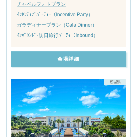
チャペルフォトプラン
ｲﾝｾﾝﾃｨﾌﾞﾊﾟｰﾃｨｰ（Incentive Party）
ガラディナープラン（Gala Dinner）
ｲﾝﾊﾞｳﾝﾄﾞ･訪日旅行ﾊﾟｰﾃｨ（Inbound）
会場詳細
茨城県