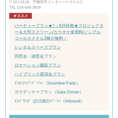
〒321-0118 宇都宮市インターパーク1-4-1
TEL:028-688-3828
オススメ
パーティープラン★7～9月特典★プロジェクタ
ー＆大型スクリーン/カラオケ使用料/ノンアル
コールカクテル3種が無料！
レンタルスペースプラン
同窓会・謝恩会プラン
ロケーション撮影プラン
ハイブリッド講演会プラン
ｲﾝｾﾝﾃｨﾌﾞﾊﾟｰﾃｨｰ（Incentive Party）
ガラディナープラン（Gala Dinner）
ｲﾝﾊﾞｳﾝﾄﾞ･訪日旅行ﾊﾟｰﾃｨ（Inbound）