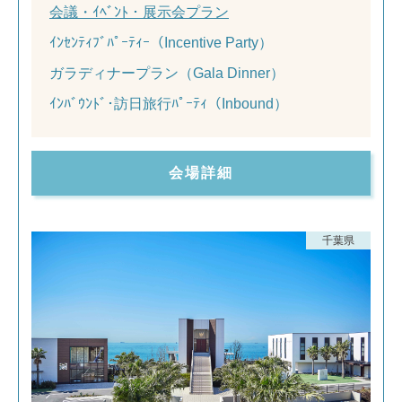
会議・ｲﾍﾞﾝﾄ・展示会プラン
ｲﾝｾﾝﾃｨﾌﾞﾊﾟｰﾃｨｰ（Incentive Party）
ガラディナープラン（Gala Dinner）
ｲﾝﾊﾞｳﾝﾄﾞ･訪日旅行ﾊﾟｰﾃｨ（Inbound）
会場詳細
千葉県