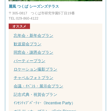
麗風 つくば シーズンズテラス
〒305-0817 つくば市研究学園5丁目19番
TEL:029-860-4122
オススメ
忘年会・新年会プラン
歓送迎会プラン
同窓会・謝恩会プラン
パーティープラン
ロケーション撮影プラン
チャペルフォトプラン
会議・ｲﾍﾞﾝﾄ・展示会プラン
記念式典・祝賀会プラン
ｲﾝｾﾝﾃｨﾌﾞﾊﾟｰﾃｨｰ（Incentive Party）