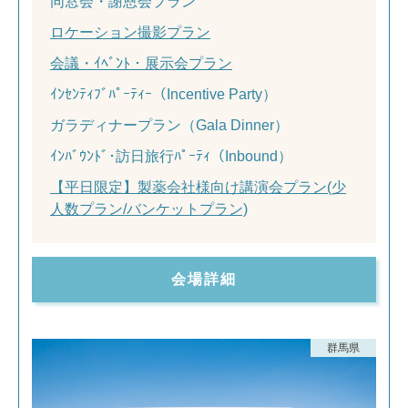
同窓会・謝恩会プラン
ロケーション撮影プラン
会議・ｲﾍﾞﾝﾄ・展示会プラン
ｲﾝｾﾝﾃｨﾌﾞﾊﾟｰﾃｨｰ（Incentive Party）
ガラディナープラン（Gala Dinner）
ｲﾝﾊﾞｳﾝﾄﾞ･訪日旅行ﾊﾟｰﾃｨ（Inbound）
【平日限定】製薬会社様向け講演会プラン(少
人数プラン/バンケットプラン)
会場詳細
群馬県