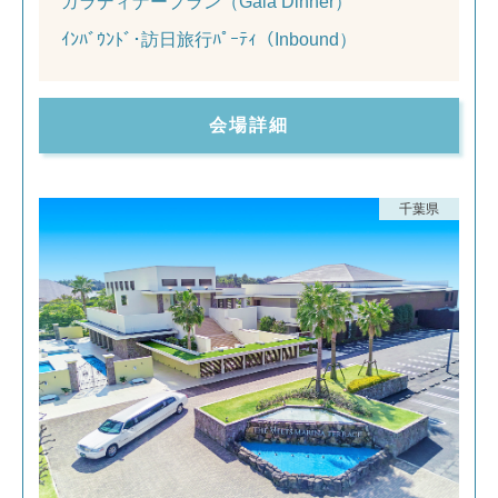
ガラディナープラン（Gala Dinner）
ｲﾝﾊﾞｳﾝﾄﾞ･訪日旅行ﾊﾟｰﾃｨ（Inbound）
会場詳細
千葉県