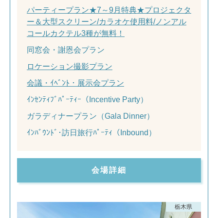
パーティープラン★7～9月特典★プロジェクタ
ー＆大型スクリーン/カラオケ使用料/ノンアル
コールカクテル3種が無料！
同窓会・謝恩会プラン
ロケーション撮影プラン
会議・ｲﾍﾞﾝﾄ・展示会プラン
ｲﾝｾﾝﾃｨﾌﾞﾊﾟｰﾃｨｰ（Incentive Party）
ガラディナープラン（Gala Dinner）
ｲﾝﾊﾞｳﾝﾄﾞ･訪日旅行ﾊﾟｰﾃｨ（Inbound）
会場詳細
栃木県