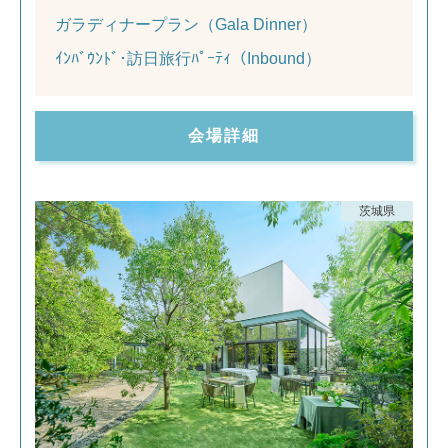
ガラディナープラン（Gala Dinner）
ｲﾝﾊﾞｳﾝﾄﾞ･訪日旅行ﾊﾟｰﾃｨ（Inbound）
会場詳細
茨城県