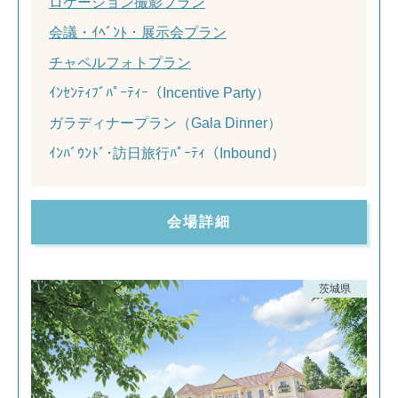
ロケーション撮影プラン
会議・ｲﾍﾞﾝﾄ・展示会プラン
チャペルフォトプラン
ｲﾝｾﾝﾃｨﾌﾞﾊﾟｰﾃｨｰ（Incentive Party）
ガラディナープラン（Gala Dinner）
ｲﾝﾊﾞｳﾝﾄﾞ･訪日旅行ﾊﾟｰﾃｨ（Inbound）
会場詳細
茨城県