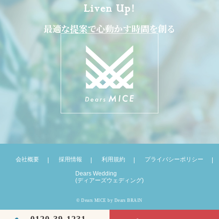
Liven Up!
最適な提案で心動かす時間を創る
会社概要
採用情報
利用規約
プライバシーポリシー
Dears Wedding
(ディアーズウェディング)
© Dears MICE by Dears BRAIN
0120-39-1231